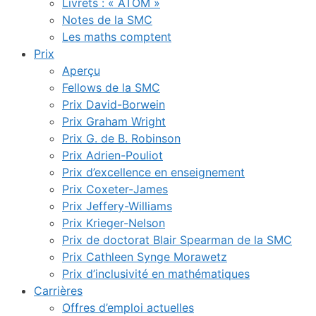
Livrets : « ATOM »
Notes de la SMC
Les maths comptent
Prix
Aperçu
Fellows de la SMC
Prix David-Borwein
Prix Graham Wright
Prix G. de B. Robinson
Prix Adrien-Pouliot
Prix d’excellence en enseignement
Prix Coxeter-James
Prix Jeffery-Williams
Prix Krieger-Nelson
Prix de doctorat Blair Spearman de la SMC
Prix Cathleen Synge Morawetz
Prix d’inclusivité en mathématiques
Carrières
Offres d’emploi actuelles